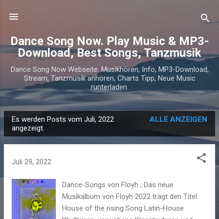
Direkt zum Hauptbereich
Dance Song Now. Play Music & MP3-
Download, Best Songs, Tanzmusik
Dance Song Now Webseite. Musikhören, Info, MP3-Download,
Stream, Tanzmusik anhören, Charts Tipp, Neue Music
runterladen.
Es werden Posts vom Juli, 2022
ALLE ANZEIGEN
P
angezeigt.
o
s
Juli 29, 2022
t
s
Dance-Songs von Floyh ; Das neue
Musikalbum von Floyh 2022 trägt den Titel:
House of the rising Song Latin-House